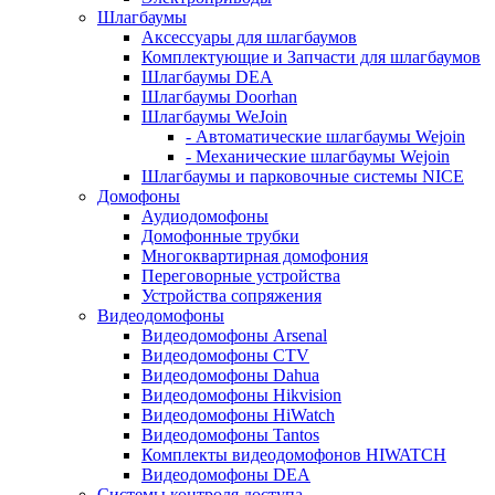
Шлагбаумы
Аксессуары для шлагбаумов
Комплектующие и Запчасти для шлагбаумов
Шлагбаумы DEA
Шлагбаумы Doorhan
Шлагбаумы WeJoin
- Автоматические шлагбаумы Wejoin
- Механические шлагбаумы Wejoin
Шлагбаумы и парковочные системы NICE
Домофоны
Аудиодомофоны
Домофонные трубки
Многоквартирная домофония
Переговорные устройства
Устройства сопряжения
Видеодомофоны
Видеодомофоны Arsenal
Видеодомофоны CTV
Видеодомофоны Dahua
Видеодомофоны Hikvision
Видеодомофоны HiWatch
Видеодомофоны Tantos
Комплекты видеодомофонов HIWATCH
Видеодомофоны DEA
Системы контроля доступа